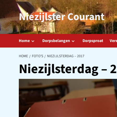
Ga
naar
Niezijlster Courant
de
inhoud
Home
Dorpsbelangen
Dorpsproat
Ver
HOME
FOTO’S
NIEZIJLSTERDAG – 2017
Niezijlsterdag – 