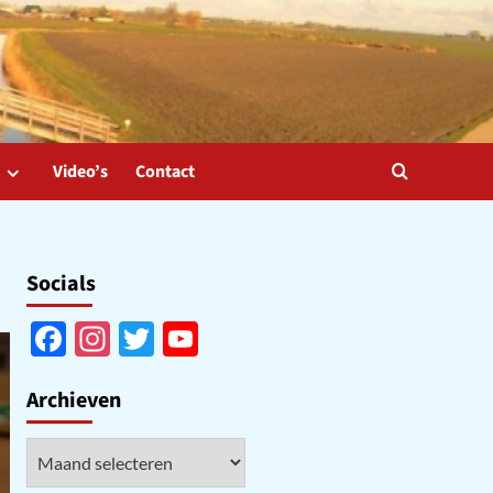
Video’s
Contact
Socials
Facebook
Instagram
Twitter
YouTube
Channel
Archieven
Archieven