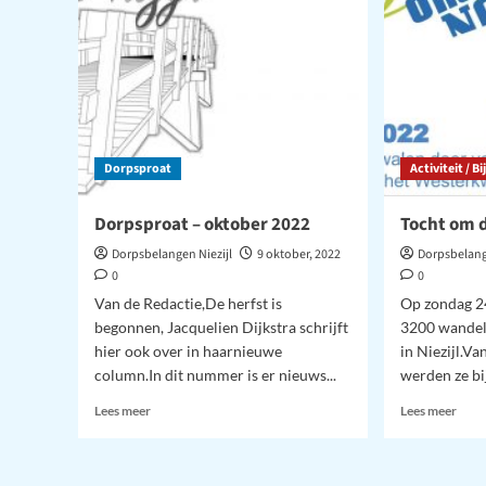
Dorpsproat
Activiteit / 
Dorpsproat – oktober 2022
Tocht om 
Dorpsbelangen Niezijl
9 oktober, 2022
Dorpsbelang
0
0
Van de Redactie,De herfst is
Op zondag 2
begonnen, Jacquelien Dijkstra schrijft
3200 wandel
hier ook over in haarnieuwe
in Niezijl.V
column.In dit nummer is er nieuws...
werden ze bij
Lees
Lees
Lees meer
Lees meer
meer
meer
over
over
Dorpsproat
Toch