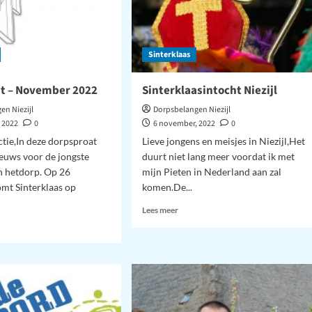
Sinterklaas
t – November 2022
Sinterklaasintocht Niezijl
en Niezijl
Dorpsbelangen Niezijl
 2022
0
6 november, 2022
0
tie,In deze dorpsproat
Lieve jongens en meisjes in Niezijl,Het
ieuws voor de jongste
duurt niet lang meer voordat ik met
n hetdorp. Op 26
mijn Pieten in Nederland aan zal
mt Sinterklaas op
komen.De...
Lees
Lees meer
meer
over
Sinterklaasintocht
Niezijl
sproat
ember
2