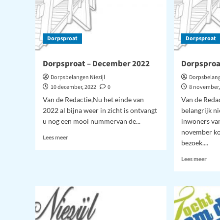
Dorpsproat
Dorpsproat
Dorpsproat – December 2022
Dorpsproa
Dorpsbelangen Niezijl
Dorpsbelang
10 december, 2022
0
8 november,
Van de Redactie,Nu het einde van
Van de Redac
2022 al bijna weer in zicht is ontvangt
belangrijk n
u nog een mooi nummervan de...
inwoners va
november ko
Lees
Lees meer
bezoek....
meer
over
Lees
Lees meer
Dorpsproat
meer
–
over
December
Dorp
2022
–
Nov
202