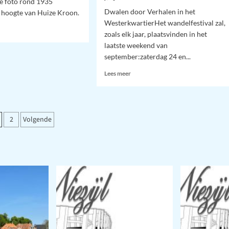
ze foto rond 1935
Dwalen door Verhalen in het
 hoogte van Huize Kroon.
WesterkwartierHet wandelfestival zal,
zoals elk jaar, plaatsvinden in het
laatste weekend van
september:zaterdag 24 en...
dstraat
jl
Lees
Lees meer
meer
0
over
Tocht
om
erichten
2
Volgende
de
aginering
Noord
2022