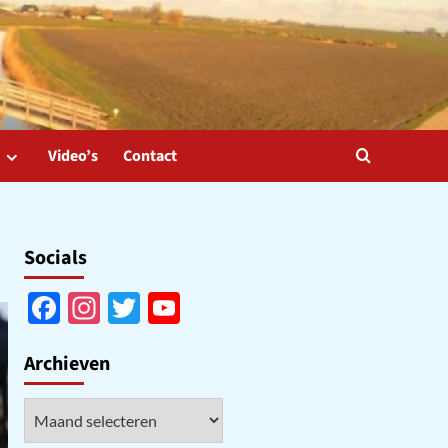
Video’s
Contact
Socials
Facebook
Instagram
Twitter
YouTube
Channel
Archieven
Archieven