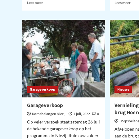
Lees
Lees
Lees meer
Lees meer
meer
meer
over
over
Tocht
Dorp
om
–
de
Sept
Noord
202
Garageverkoop
Nieuws
Garageverkoop
Vernielin
brug Hoer
Dorpsbelangen Niezijl
7 juli, 2022
0
Dorpsbelang
Op veler verzoek staat zaterdag 26 juli
de bekende garageverkoop op het
Afgelopen n
programma in Niezijl.Ruim uw zolder
aan de brug 