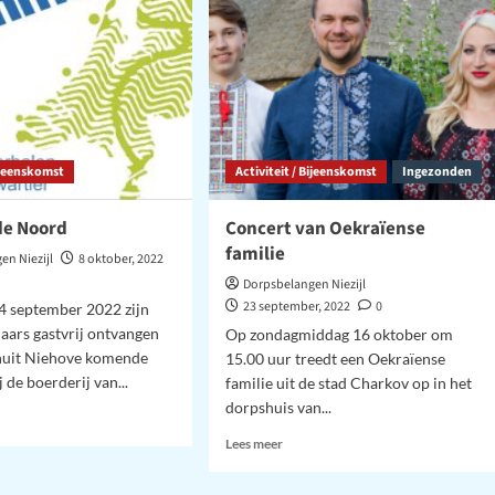
Bijeenskomst
Activiteit / Bijeenskomst
Ingezonden
de Noord
Concert van Oekraïense
familie
en Niezijl
8 oktober, 2022
Dorpsbelangen Niezijl
23 september, 2022
0
4 september 2022 zijn
aars gastvrij ontvangen
Op zondagmiddag 16 oktober om
anuit Niehove komende
15.00 uur treedt een Oekraïense
 de boerderij van...
familie uit de stad Charkov op in het
dorpshuis van...
Lees
Lees meer
meer
t
over