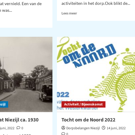
activiteiten in het dorp.Ook blikt de...
at vernield. Een van de
 was...
Lees
Lees meer
meer
over
Dorpsproat
–
ielingen
Zomer
mbakken
2022
ediep.
zijl
Activiteit / Bijeenskomst
t Niezijl ca. 1930
Tocht om de Noord 2022
 juni, 2022
0
Dorpsbelangen Niezijl
14 juni, 2022
0