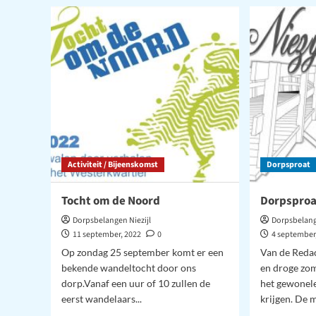
–
om
oktober
de
2022
Noo
Activiteit / Bijeenskomst
Dorpsproat
Tocht om de Noord
Dorpsproa
Dorpsbelangen Niezijl
Dorpsbelang
11 september, 2022
0
4 september
Op zondag 25 september komt er een
Van de Reda
bekende wandeltocht door ons
en droge zo
dorp.Vanaf een uur of 10 zullen de
het gewonel
eerst wandelaars...
krijgen. De m