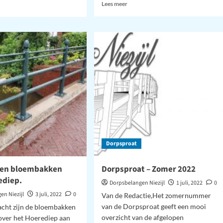
Lees
Lees meer
meer
over
sproat
ember
2
Dorpsproat
gen bloembakken
Dorpsproat – Zomer 2022
ediep.
Dorpsbelangen Niezijl
1 juli, 2022
0
en Niezijl
3 juli, 2022
0
Van de Redactie,Het zomernummer
van de Dorpsproat geeft een mooi
acht zijn de bloembakken
overzicht van de afgelopen
over het Hoerediep aan