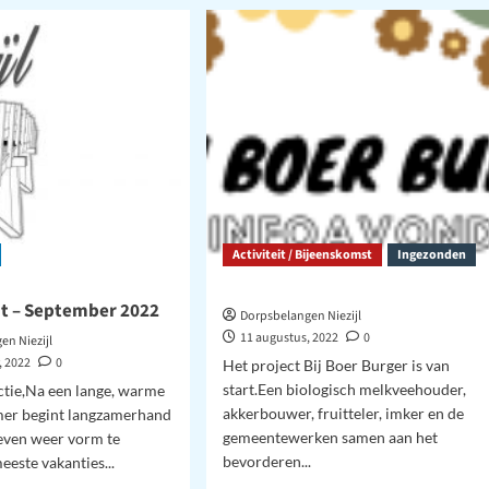
Concert
van
rd
Oekraïense
familie
Activiteit / Bijeenskomst
Ingezonden
t – September 2022
Dorpsbelangen Niezijl
11 augustus, 2022
0
en Niezijl
, 2022
0
Het project Bij Boer Burger is van
start.Een biologisch melkveehouder,
ctie,Na een lange, warme
akkerbouwer, fruitteler, imker en de
mer begint langzamerhand
gemeentewerken samen aan het
even weer vorm te
bevorderen...
eeste vakanties...