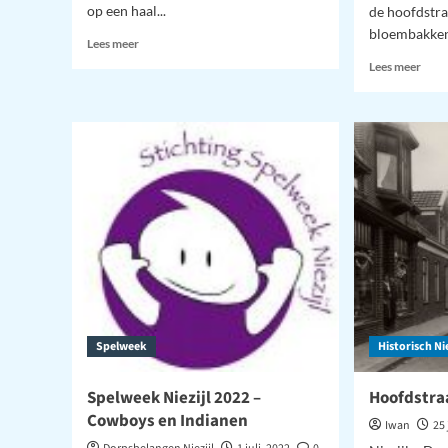
op een haal...
de hoofdstra
bloembakken
Lees
Lees meer
meer
Lees
Lees meer
over
meer
Garageverkoop
over
Vern
bloe
brug
Hoer
Spelweek
Historisch Nie
Spelweek Niezijl 2022 –
Hoofdstraa
Cowboys en Indianen
Iwan
25