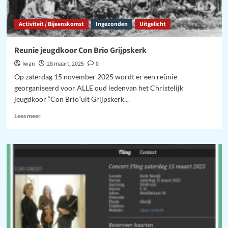
Activiteit / Bijeenskomst
Ingezonden
Uitgelicht
Reunie jeugdkoor Con Brio Grijpskerk
Iwan
28 maart, 2025
0
Op zaterdag 15 november 2025 wordt er een reünie
georganiseerd voor ALLE oud ledenvan het Christelijk
jeugdkoor “Con Brio”uit Grijpskerk...
Lees
Lees meer
meer
over
Reunie
jeugdkoor
Con
Brio
Grijpskerk