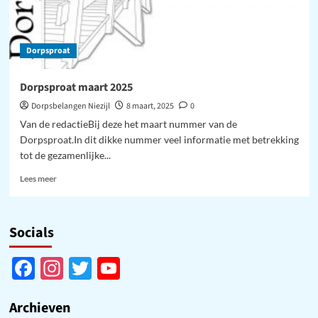
Dorpsproat
Dorpsproat maart 2025
Dorpsbelangen Niezijl
8 maart, 2025
0
Van de redactieBij deze het maart nummer van de
Dorpsproat.In dit dikke nummer veel informatie met betrekking
tot de gezamenlijke...
Lees
Lees meer
meer
over
Dorpsproat
Socials
maart
2025
Facebook
Instagram
Twitter
YouTube
Channel
Archieven