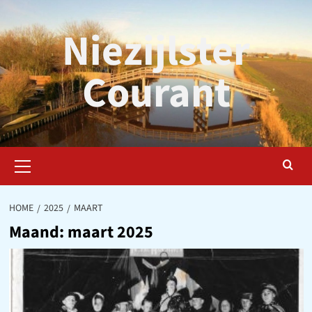
Ga
naar
Niezijlster
de
inhoud
Courant
Primair
menu
HOME
2025
MAART
Maand:
maart 2025