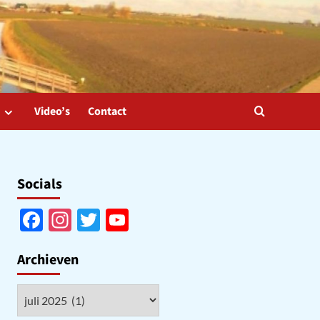
Video’s
Contact
Socials
Facebook
Instagram
Twitter
YouTube
Channel
Archieven
Archieven