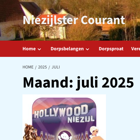
Ga
naar
Niezijlster Courant
de
inhoud
Home
Dorpsbelangen
Dorpsproat
Ver
HOME
2025
JULI
Maand:
juli 2025