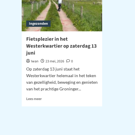
Ingezonden
Fietsplezier in het
Westerkwartier op zaterdag 13
juni
Iwan
23 mei, 2026
0
Op zaterdag 13 juni staat het
Westerkwartier helemaal in het teken
van gezelligheid, beweging en genieten
van het prachtige Groninger...
Lees
Lees meer
meer
over
Fietsplezier
in
het
Westerkwartier