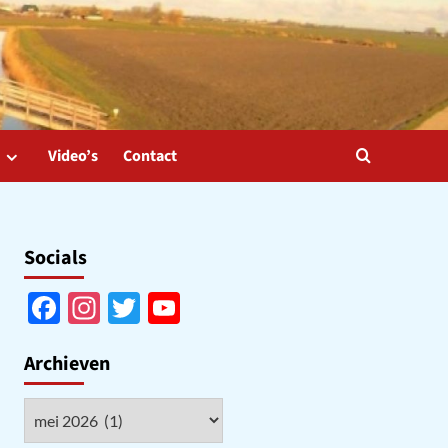
Video’s
Contact
Socials
Facebook
Instagram
Twitter
YouTube
Channel
Archieven
Archieven