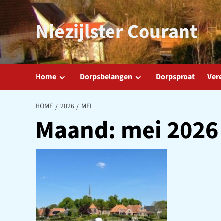
Ga
naar
Niezijlster Courant
de
inhoud
Home
Dorpsbelangen
Dorpsproat
Ver
HOME
2026
MEI
Maand:
mei 2026