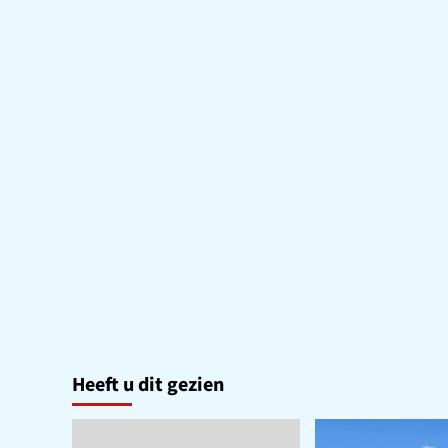
op
zaterdag
13
juni
Heeft u dit gezien