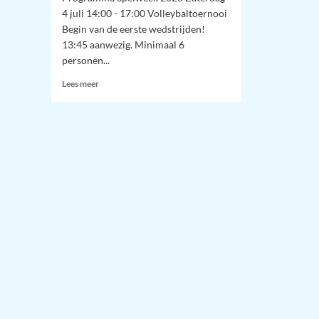
4 juli 14:00 - 17:00 Volleybaltoernooi
Begin van de eerste wedstrijden!
13:45 aanwezig. Minimaal 6
personen...
Lees
Lees meer
meer
over
Programma
Spelweek
Niezijl
–
2026