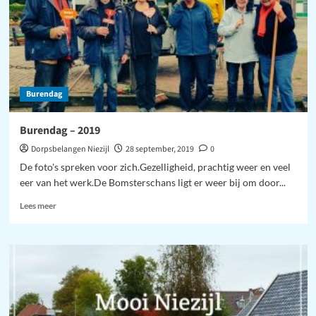
Burendag
Burendag – 2019
Dorpsbelangen Niezijl
28 september, 2019
0
De foto's spreken voor zich.Gezelligheid, prachtig weer en veel
eer van het werk.De Bomsterschans ligt er weer bij om door...
Lees
Lees meer
meer
over
Burendag
–
2019