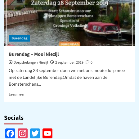
Burendag
Burendag – Mooi Niezijl
Dorpsbelangen Niezijl
2 september, 2019
0
Op zaterdag 28 september doen we met ons mooie dorp mee
met de Landelijke Burendag.Omdat de haven aan de
Bomsterschans...
Lees
Lees meer
meer
over
Burendag
Socials
–
Mooi
Niezijl
Facebook
Instagram
Twitter
YouTube