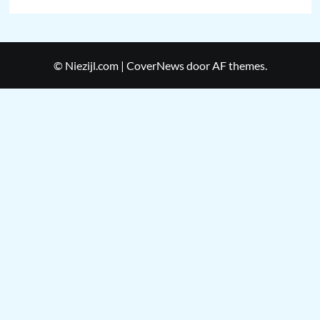
© Niezijl.com
|
CoverNews
door AF themes.