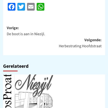
Facebook
Twitter
Email
WhatsApp
Bericht
Vorige:
De boot is aan in Niezijl.
navigatie
Volgende:
Herbestrating Hoofdstraat
Gerelateerd