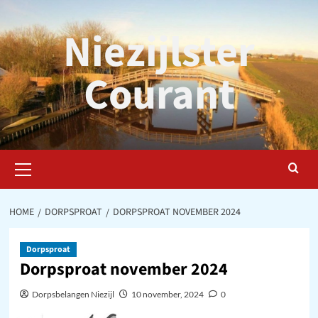
Ga
naar
Niezijlster
de
inhoud
Courant
Primair
menu
HOME
DORPSPROAT
DORPSPROAT NOVEMBER 2024
Dorpsproat
Dorpsproat november 2024
Dorpsbelangen Niezijl
10 november, 2024
0