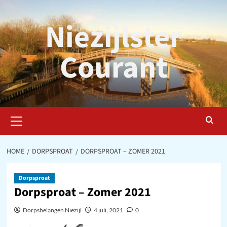
Ga
naar
Niezijlster
de
inhoud
Courant
Primair
menu
HOME
DORPSPROAT
DORPSPROAT – ZOMER 2021
Dorpsproat
Dorpsproat – Zomer 2021
Dorpsbelangen Niezijl
4 juli, 2021
0