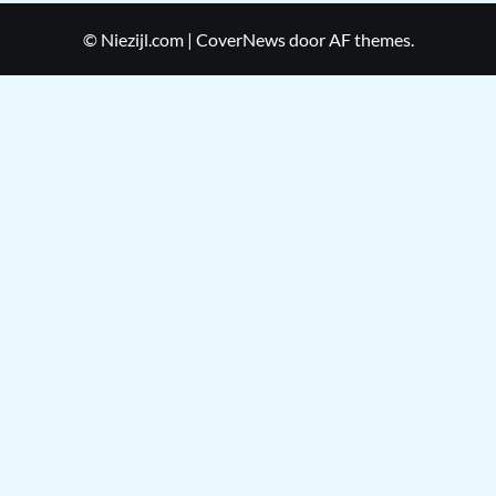
© Niezijl.com
|
CoverNews
door AF themes.