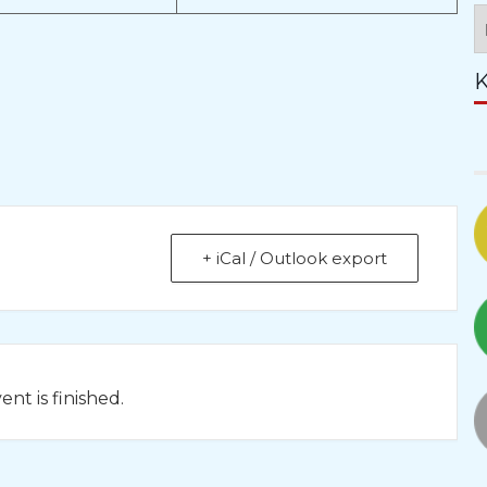
A
K
+ iCal / Outlook export
nt is finished.