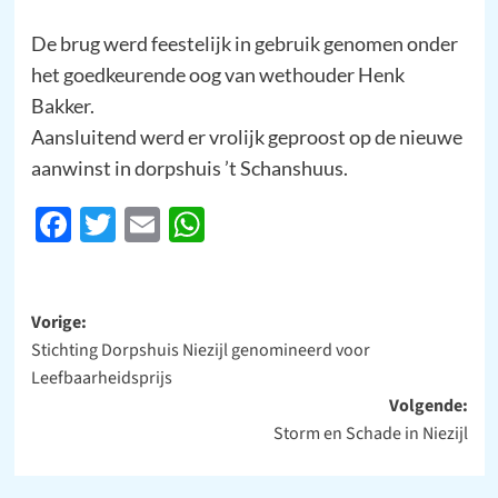
De brug werd feestelijk in gebruik genomen onder
het goedkeurende oog van wethouder Henk
Bakker.
Aansluitend werd er vrolijk geproost op de nieuwe
aanwinst in dorpshuis ’t Schanshuus.
Facebook
Twitter
Email
WhatsApp
Bericht
Vorige:
Stichting Dorpshuis Niezijl genomineerd voor
navigatie
Leefbaarheidsprijs
Volgende:
Storm en Schade in Niezijl