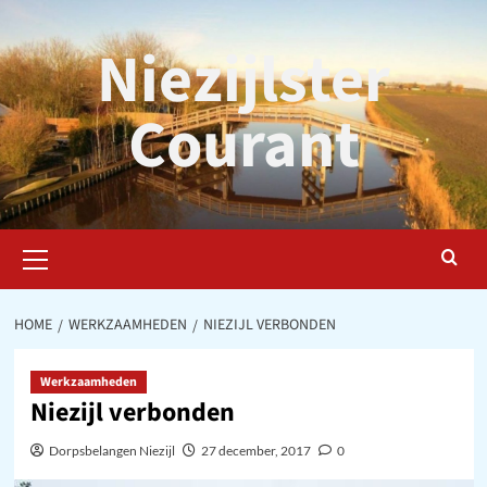
Ga
naar
Niezijlster
de
inhoud
Courant
Primair
menu
HOME
WERKZAAMHEDEN
NIEZIJL VERBONDEN
Werkzaamheden
Niezijl verbonden
Dorpsbelangen Niezijl
27 december, 2017
0