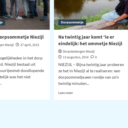
je
Dorpsommetje
orpsommetje Niezijl
Na twintig jaar komt ‘ie er
eindelijk: het ommetje Niezijl
en Niezijl
27 april, 2015
Dorpsbelangen Niezijl
13 augustus, 2014
0
gelijkheden in het dorp
id. Niezijl bestaat uit
NIEZIJL – Bijna twintig jaar proberen
buurtjesmet doodlopende
ze het in Niezijl al te realiseren: een
itelijk was het niet
dorpsommetje,een rondje van zo’n
..
twintig minuten...
Lees
Lees meer
meer
over
ing
Na
sommetje
twintig
jl
jaar
komt