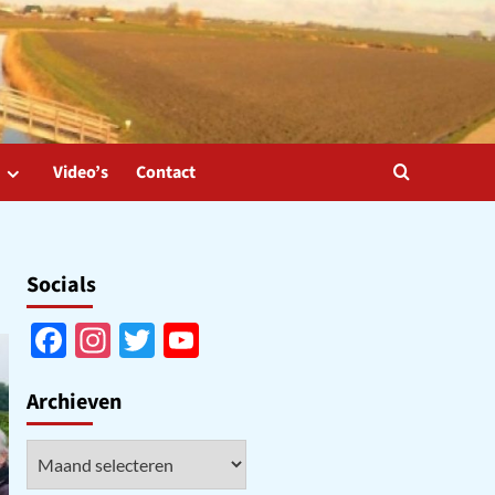
Video’s
Contact
Socials
Facebook
Instagram
Twitter
YouTube
Channel
Archieven
Archieven