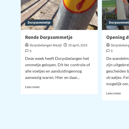
Dorpsommetje
Dorpsommet
Ronde Dorpsommetje
Opening d
Dorpsbelangen Niezijl
20 april, 2019
Dorpsbelang
0
0
Deze week heeft Dorpsbelangen het
De wandelmo
ommetje gelopen. Dit ter controle of
zijn uitgebre
alle voetjes en aanduidingennog
gescheiden 
aanwezig waren. Hier en daar...
straatjes. Fe
mogelijk om.
Lees
Lees meer
meer
Lees
Lees meer
over
meer
Ronde
over
Dorpsommetje
Open
dorp
Niezi