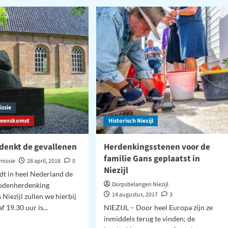
enking
zoektocht
naar
3
familie
Gans
uit
Niezijl
–
deel
1
ssie
Bijeenskomst
Historisch Niezijl
rdenkt de gevallenen
Herdenkingsstenen voor de
familie Gans geplaatst in
missie
28 april, 2018
0
Niezijl
dt in heel Nederland de
Dorpsbelangen Niezijl
odenherdenking
14 augustus, 2017
3
 Niezijl zullen we hierbij
f 19.30 uur is...
NIEZIJL – Door heel Europa zijn ze
inmiddels terug te vinden; de