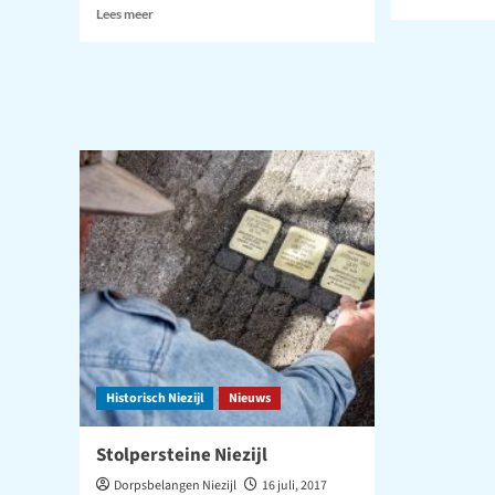
meer
Lees
Lees meer
over
meer
Niezi
over
herd
Dodenherdenking
de
2021
geva
Historisch Niezijl
Nieuws
Stolpersteine Niezijl
Dorpsbelangen Niezijl
16 juli, 2017