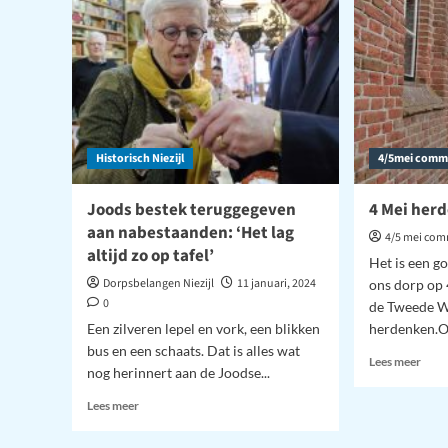
Gans
in
uit
Niezijl
Niezi
–
deel
2
Historisch Niezijl
4/5mei commi
Joods bestek teruggegeven
4 Mei herd
aan nabestaanden: ‘Het lag
4/5 mei com
altijd zo op tafel’
Het is een g
Dorpsbelangen Niezijl
11 januari, 2024
ons dorp op 
0
de Tweede W
Een zilveren lepel en vork, een blikken
herdenken.Oo
bus en een schaats. Dat is alles wat
Lees
Lees meer
nog herinnert aan de Joodse...
meer
over
Lees
Lees meer
4
meer
Mei
over