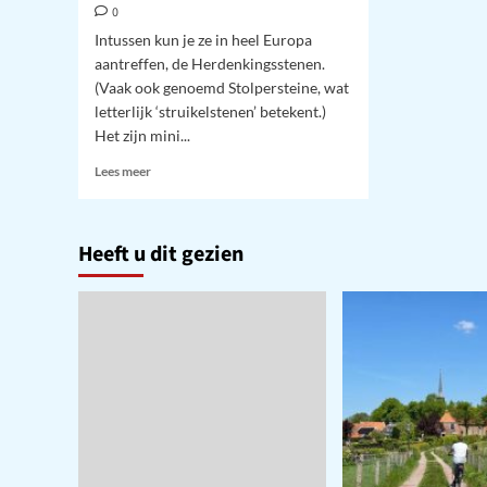
0
Intussen kun je ze in heel Europa
aantreffen, de Herdenkingsstenen.
(Vaak ook genoemd Stolpersteine, wat
letterlijk ‘struikelstenen’ betekent.)
Het zijn mini...
Lees
Lees meer
meer
over
Stolpersteine
Heeft u dit gezien
Niezijl