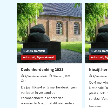
herd
Joods
–
bestek
202
teruggegeven
aan
nabestaanden:
‘Het
lag
altijd
zo
op
tafel’
4/5mei commissie
4/5mei commi
Activiteit / Bijeenskomst
Activiteit / 
Dodenherdenking 2021
Niezijl he
4/5 mei commissie
30 maart, 2021
4/5 mei com
0
Op 4 mei vin
De jaarlijkse 4 en 5 mei herdenkingen
Nationale D
verlopen in verband de
plaats.Ook in
coronapandemie anders dan
stilstaanVana
normaal.In Niezijl zal dit niet anders...
Lees
Lees meer