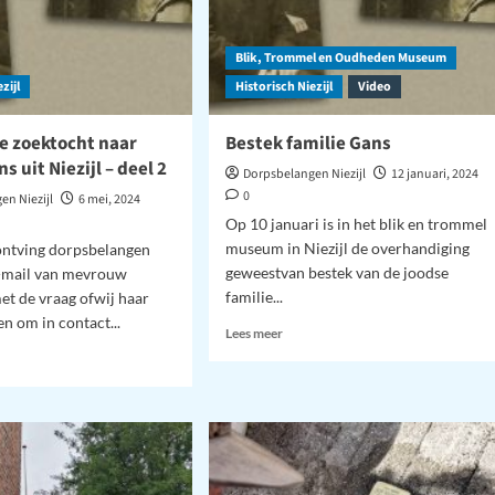
Blik, Trommel en Oudheden Museum
zijl
Historisch Niezijl
Video
e zoektocht naar
Bestek familie Gans
s uit Niezijl – deel 2
Dorpsbelangen Niezijl
12 januari, 2024
0
en Niezijl
6 mei, 2024
Op 10 januari is in het blik en trommel
museum in Niezijl de overhandiging
ontving dorpsbelangen
geweestvan bestek van de joodse
e-mail van mevrouw
familie...
t de vraag ofwij haar
n om in contact...
Lees
Lees meer
meer
over
Bestek
familie
orische
Gans
tocht
ie