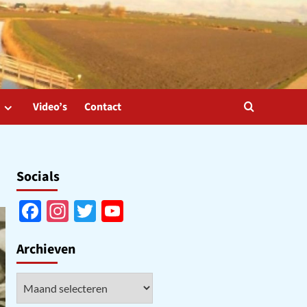
Video’s
Contact
Socials
Facebook
Instagram
Twitter
YouTube
Channel
Archieven
Archieven