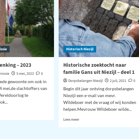
jl
ssie
Historisch Niezijl
enking – 2023
Historische zoektocht naar
familie Gans uit Niezijl – deel 1
missie
5 mei, 2023
0
Dorpsbelangen Niezijl
2 juli, 2021
0
oede gewoonte om ook in
4 mei,de slachtoffers van
Begin dit jaar ontving dorpsbelangen
ereldoorlog te
Niezijl een e-mail van mevr.
k...
Wildeboer met de vraag of wij konden
helpen.Mevrouw Wildeboer wilde...
Lees
Lees meer
meer
over
Historische