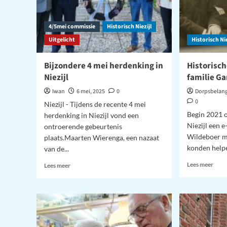
4/5mei commissie
Historisch Niezijl
Uitgelicht
Historisch Nie
Bijzondere 4 mei herdenking in
Historisch
Niezijl
familie Gan
Iwan
6 mei, 2025
0
Dorpsbelang
0
Niezijl - Tijdens de recente 4 mei
Begin 2021 
herdenking in Niezijl vond een
Niezijl een 
ontroerende gebeurtenis
Wildeboer me
plaats.Maarten Wierenga, een nazaat
konden helpe
van de...
Lees
Lees
Lees meer
Lees meer
meer
meer
over
over
Hist
Bijzondere
zoek
4
naar
mei
famil
herdenking