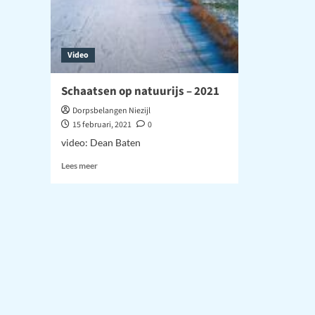
Video
Schaatsen op natuurijs – 2021
Dorpsbelangen Niezijl
15 februari, 2021
0
video: Dean Baten
Lees
Lees meer
meer
over
Schaatsen
op
natuurijs
–
2021