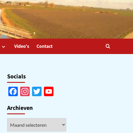
Video’s
Contact
Socials
Facebook
Instagram
Twitter
YouTube
Channel
Archieven
Archieven