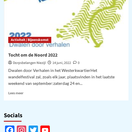
Activiteit / Bijeenskomst
Tocht om de Noord 2022
Dorpsbelangen Niezijl
14 juni, 2022
0
Dwalen door Verhalen in het WesterkwartierHet
wandelfestival zal, zoals elk jaar, plaatsvinden in het laatste
weekend van september:zaterdag 24 en...
Lees
Lees meer
meer
over
Tocht
Socials
om
de
Noord
Facebook
Instagram
Twitter
YouTube
2022