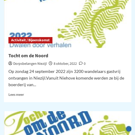
Activiteit / Bijeenskomst
Tocht om de Noord
Dorpsbelangen Niezijl
8 oktober, 2022
0
Op zondag 24 september 2022 zijn 3200 wandelaars gastvrij
ontvangen in Niezijl.Vanuit Niehove komende werden ze bij de
boerderij van...
Lees
Lees meer
meer
over
Tocht
om
de
Noord