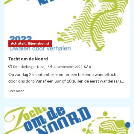
Activiteit / Bijeenskomst
Tocht om de Noord
Dorpsbelangen Niezijl
11 september, 2022
0
Op zondag 25 september komt er een bekende wandeltocht
door ons dorp.Vanaf een uur of 10 zullen de eerst wandelaars...
Lees
Lees meer
meer
over
Tocht
om
de
Noord