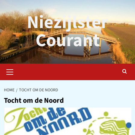
Ga
naar
Niezijlster
de
inhoud
Courant
Primair
menu
HOME
TOCHT OM DE NOORD
Tocht om de Noord