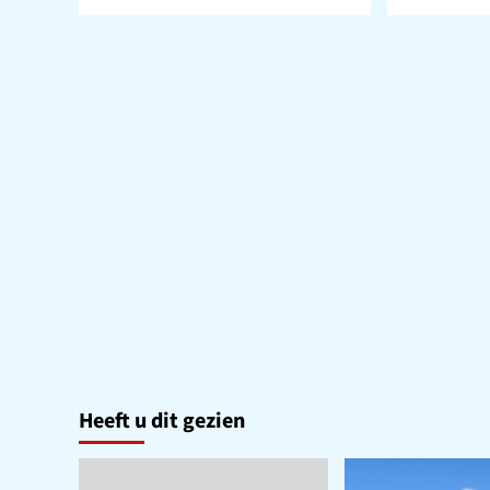
meer
meer
over
over
Uitslag
Uitsl
Verkiezingen
Verk
2de
Provi
Kamer
Stat
–
–
Stembureau
Niezi
Niezijl
Heeft u dit gezien