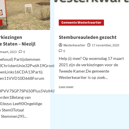
Gemeente Westerkwartier
rkiezingen
Stembureauleden gezocht
e Staten – Niezijl
Westerkwartier
17 november, 2020
0
 maart, 2023
0
Help jij mee? Op woensdag 17 maart
behoud) Partijstemmen
2021 zijn de verkiezingen voor de
ChristenUnie32PvdA19Groninger
Tweede Kamer.De gemeente
oenLinks16CDA13Partij
Westerkwartier is op zoek...
eren11VVD10D668Forum
Lees
Lees meer
8PVV7SGP7SP650Plus5Volt4Ja212Partij
meer
orden1Belang van
over
Stembureauleden
0Jezus Leeft0Ongeldige
gezocht
 Stem0Totaal
e Stemmen295...