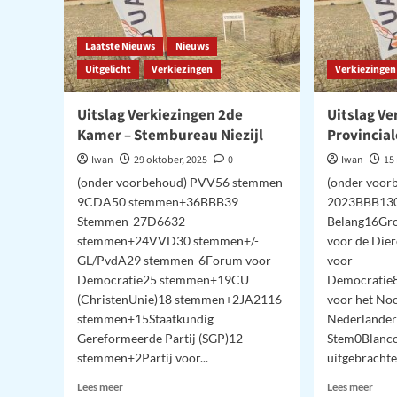
Laatste Nieuws
Nieuws
Uitgelicht
Verkiezingen
Verkiezingen
Uitslag Verkiezingen 2de
Uitslag Ve
Kamer – Stembureau Niezijl
Provincial
Iwan
29 oktober, 2025
0
Iwan
15
(onder voorbehoud) PVV56 stemmen-
(onder voor
9CDA50 stemmen+36BBB39
2023BBB130
Stemmen-27D6632
Belang16Gr
stemmen+24VVD30 stemmen+/-
voor de Di
GL/PvdA29 stemmen-6Forum voor
voor
Democratie25 stemmen+19CU
Democratie
(ChristenUnie)18 stemmen+2JA2116
voor het No
stemmen+15Staatkundig
Nederlander
Gereformeerde Partij (SGP)12
Stem0Blanco
stemmen+2Partij voor...
uitgebracht
Lees
Lees
Lees meer
Lees meer