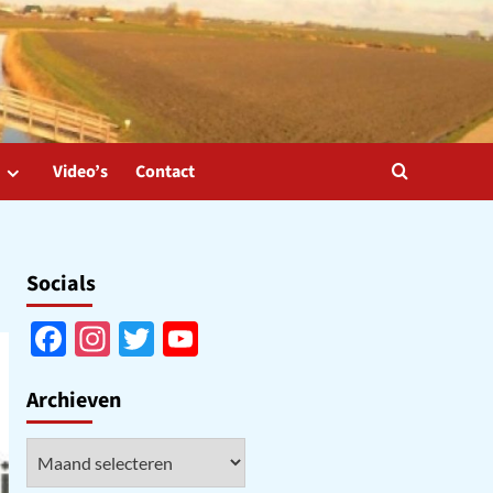
Video’s
Contact
Socials
Facebook
Instagram
Twitter
YouTube
Channel
Archieven
Archieven