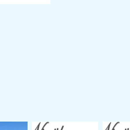
ag
iezingen
nciale
en
jl