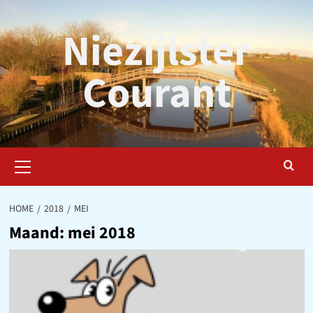
Ga
naar
Niezijlster
de
inhoud
Courant
Primair
menu
HOME
2018
MEI
Maand:
mei 2018