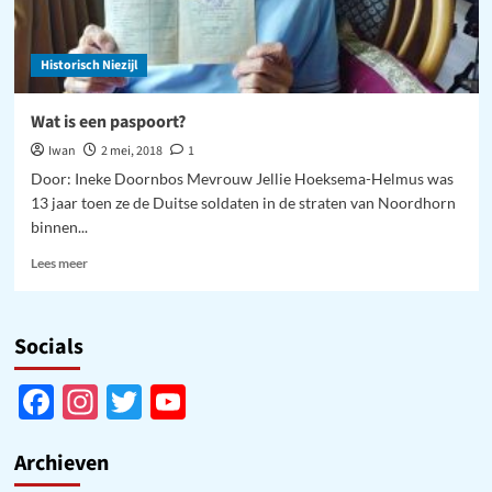
Historisch Niezijl
Wat is een paspoort?
Iwan
2 mei, 2018
1
Door: Ineke Doornbos Mevrouw Jellie Hoeksema-Helmus was
13 jaar toen ze de Duitse soldaten in de straten van Noordhorn
binnen...
Lees
Lees meer
meer
over
Wat
Socials
is
een
paspoort?
Facebook
Instagram
Twitter
YouTube
Channel
Archieven