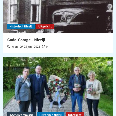
Historisch Niezijl
Uitgelicht
Gado-Garage – Niezijl
Iwan
25 juni, 2025
0
4/5mei commissie
Historisch Niezijl
Uitgelicht