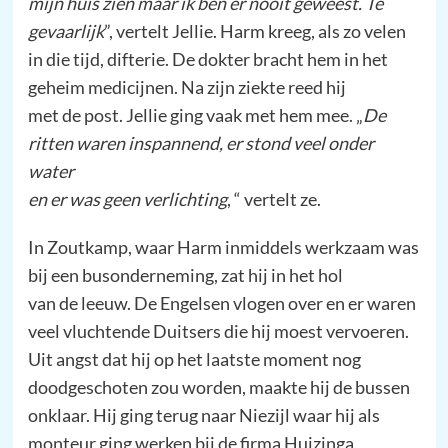
mijn huis zien maar ik ben er nooit geweest. Te
gevaarlijk
”, vertelt Jellie. Harm kreeg, als zo velen
in die tijd, difterie. De dokter bracht hem in het
geheim medicijnen. Na zijn ziekte reed hij
met de post. Jellie ging vaak met hem mee. „
De
ritten waren inspannend, er stond veel onder
water
en er was geen verlichting
, “ vertelt ze.
In Zoutkamp, waar Harm inmiddels werkzaam was
bij een busonderneming, zat hij in het hol
van de leeuw. De Engelsen vlogen over en er waren
veel vluchtende Duitsers die hij moest vervoeren.
Uit angst dat hij op het laatste moment nog
doodgeschoten zou worden, maakte hij de bussen
onklaar. Hij ging terug naar Niezijl waar hij als
monteur ging werken bij de firma Huizinga.