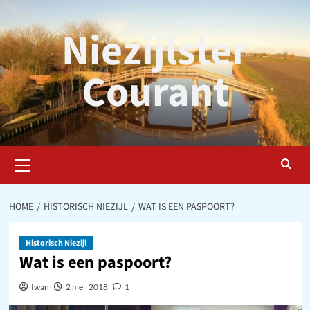
Ga
naar
Niezijlster
de
inhoud
Courant
Primair
menu
HOME
HISTORISCH NIEZIJL
WAT IS EEN PASPOORT?
Historisch Niezijl
Wat is een paspoort?
Iwan
2 mei, 2018
1