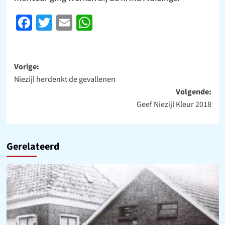
Facebook
Twitter
Email
WhatsApp
Bericht
Vorige:
Niezijl herdenkt de gevallenen
navigatie
Volgende:
Geef Niezijl Kleur 2018
Gerelateerd