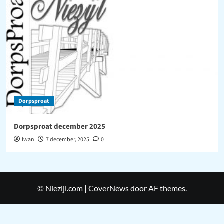
Dorpsproat
Dorpsproat december 2025
Iwan
7 december, 2025
0
© Niezijl.com
|
CoverNews
door AF themes.