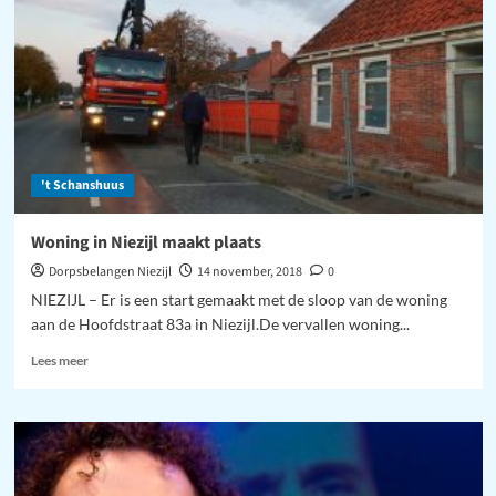
over
Niezijlsterdiep
't Schanshuus
Woning in Niezijl maakt plaats
Dorpsbelangen Niezijl
14 november, 2018
0
NIEZIJL – Er is een start gemaakt met de sloop van de woning
aan de Hoofdstraat 83a in Niezijl.De vervallen woning...
Lees
Lees meer
meer
over
Woning
in
Niezijl
maakt