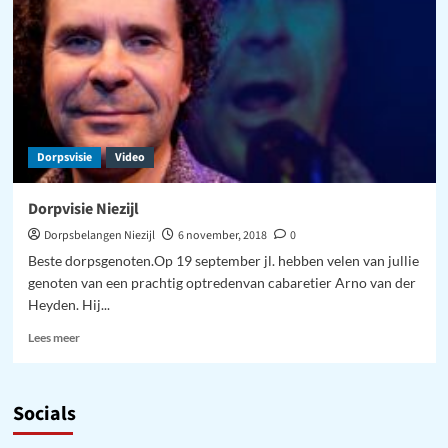
plaats
Dorpsvisie
Video
Dorpvisie Niezijl
Dorpsbelangen Niezijl
6 november, 2018
0
Beste dorpsgenoten.Op 19 september jl. hebben velen van jullie
genoten van een prachtig optredenvan cabaretier Arno van der
Heyden. Hij...
Lees
Lees meer
meer
over
Dorpvisie
Socials
Niezijl