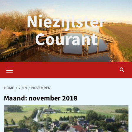
Ga
naar
Niezijlster
de
inhoud
Courant
Primair
menu
HOME
2018
NOVEMBER
Maand:
november 2018