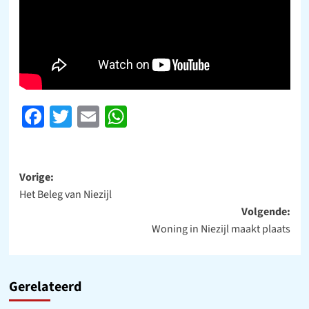
Facebook
Twitter
Email
WhatsApp
Bericht
Vorige:
Het Beleg van Niezijl
navigatie
Volgende:
Woning in Niezijl maakt plaats
Gerelateerd