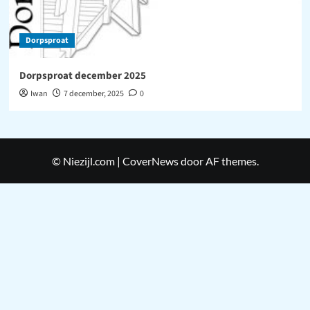
Dorpsproat
Dorpsproat december 2025
Iwan
7 december, 2025
0
© Niezijl.com
|
CoverNews
door AF themes.