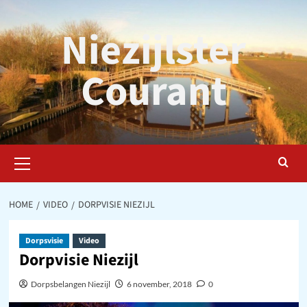
Ga
naar
Niezijlster
de
inhoud
Courant
Primair
menu
HOME
VIDEO
DORPVISIE NIEZIJL
Dorpsvisie
Video
Dorpvisie Niezijl
Dorpsbelangen Niezijl
6 november, 2018
0