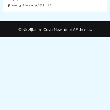
Iwan
7 december, 2025
0
© Niezijl.com
|
CoverNews
door AF themes.