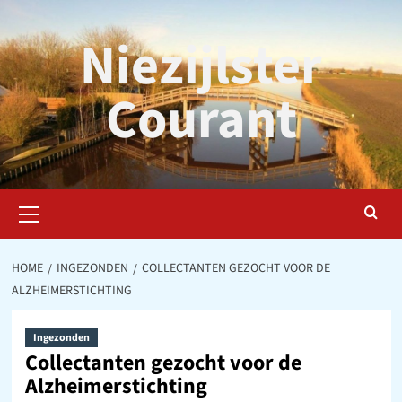
Ga
naar
Niezijlster
de
inhoud
Courant
Primair
menu
HOME
INGEZONDEN
COLLECTANTEN GEZOCHT VOOR DE
ALZHEIMERSTICHTING
Ingezonden
Collectanten gezocht voor de
Alzheimerstichting