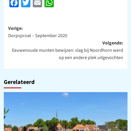
Facebook
Twitter
Email
WhatsApp
Bericht
Vorige:
Dorpsproat – September 2020
navigatie
Volgende:
Eeuwenoude munten bewijzen: slag bij Noordhorn werd
op een andere plek uitgevochten
Gerelateerd