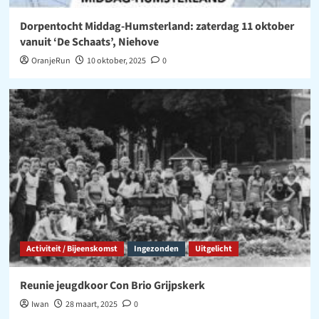
Dorpentocht Middag-Humsterland: zaterdag 11 oktober
vanuit ‘De Schaats’, Niehove
OranjeRun
10 oktober, 2025
0
Activiteit / Bijeenskomst
Ingezonden
Uitgelicht
Reunie jeugdkoor Con Brio Grijpskerk
Iwan
28 maart, 2025
0