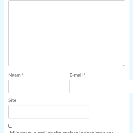
Naam
*
E-mail
*
Site
Mijn naam, e-mail en site opslaan in deze browser