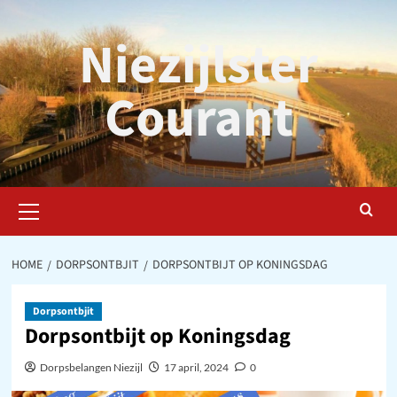
Ga
naar
Niezijlster
de
inhoud
Courant
Primair
menu
HOME
DORPSONTBJIT
DORPSONTBIJT OP KONINGSDAG
Dorpsontbjit
Dorpsontbijt op Koningsdag
Dorpsbelangen Niezijl
17 april, 2024
0