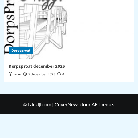
Dorpsproat
Dorpsproat december 2025
Iwan
7 december, 2025
0
© Niezijl.com
|
CoverNews
door AF themes.