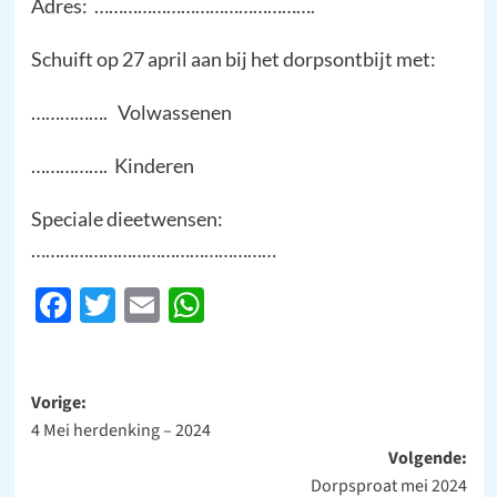
Adres: ……………………………………….
Schuift op 27 april aan bij het dorpsontbijt met:
……………. Volwassenen
……………. Kinderen
Speciale dieetwensen:
……………………………………………
Facebook
Twitter
Email
WhatsApp
Bericht
Vorige:
4 Mei herdenking – 2024
navigatie
Volgende:
Dorpsproat mei 2024