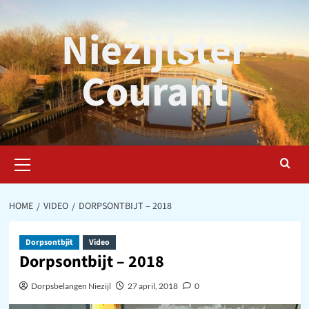
Ga
naar
Niezijlster
de
inhoud
Courant
Primair
menu
HOME
VIDEO
DORPSONTBIJT – 2018
Dorpsontbjit
Video
Dorpsontbijt – 2018
Dorpsbelangen Niezijl
27 april, 2018
0