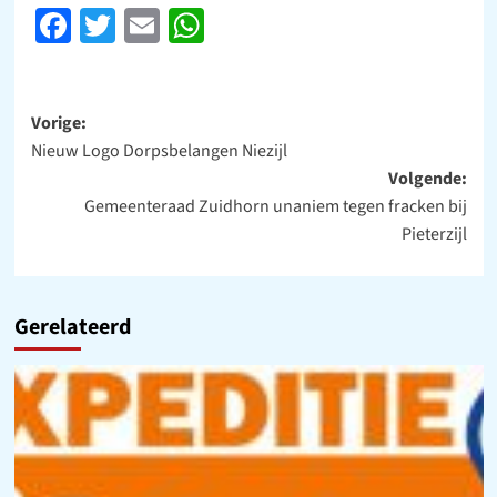
Facebook
Twitter
Email
WhatsApp
Bericht
Vorige:
Nieuw Logo Dorpsbelangen Niezijl
navigatie
Volgende:
Gemeenteraad Zuidhorn unaniem tegen fracken bij
Pieterzijl
Gerelateerd