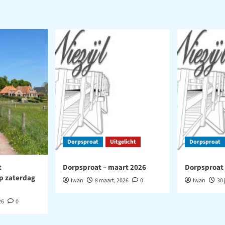
Dorpsproat
Uitgelicht
Dorpsproat
t
Dorpsproat – maart 2026
Dorpsproat 
p zaterdag
Iwan
8 maart, 2026
0
Iwan
30 
26
0