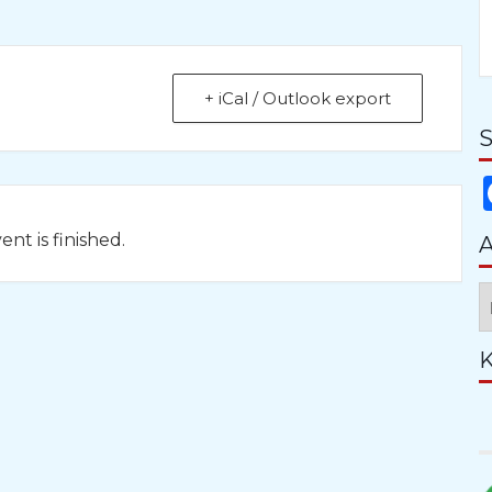
+ iCal / Outlook export
S
nt is finished.
A
A
K