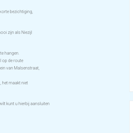
orte bezichtiging,
 zijn als Niezijl
 te hangen.
l op de route
tein van Malsenstraat,
, het maakt niet
lt kunt u hierbij aansluiten