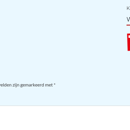
K
W
velden zijn gemarkeerd met
*