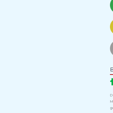
D
M
g