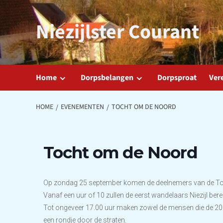
Ga
naar
Niezijlster Courant
de
inhoud
Home
Dorpsbelangen
Dorpsproat
Ver
HOME
EVENEMENTEN
TOCHT OM DE NOORD
Tocht om de Noord
Op zondag 25 september komen de deelnemers van de To
Vanaf een uur of 10 zullen de eerst wandelaars Niezijl bere
Tot ongeveer 17.00 uur maken zowel de mensen die de 20 
een rondje door de straten.