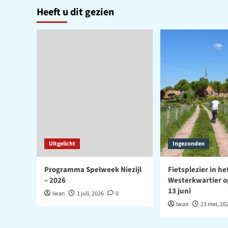
Heeft u dit gezien
Uitgelicht
Ingezonden
Programma Spelweek Niezijl
Fietsplezier in he
– 2026
Westerkwartier o
13 juni
Iwan
1 juli, 2026
0
Iwan
23 mei, 20