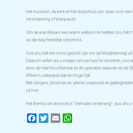
Het museum, de kerk en het dorpshuis zijn open voor een k
versnapering of plaspauze.
Om de wandelaars een warm welkom te heetten zou het mooi
op die dag feestelijk versierd is.
Ook zou het een mooi gezicht zijn om de Niezijlstervlag uit
Daarom willen wij u vragen om uw huis te versieren, voora
door de hele Hoofdstraat en de zijstraten daarvan en de S
Willem Lodewijkstraat en Hoge Dijk.
Met slingers, bloemen en allerlei creativiteit en gekkigheden
uit hoe.
Het thema van de tocht is “Verhalen onderweg”, dus als u wi
Facebook
Twitter
Email
WhatsApp