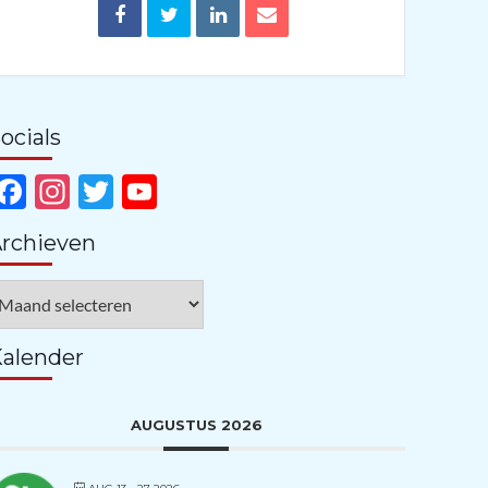
ocials
Facebook
Instagram
Twitter
YouTube
Channel
rchieven
rchieven
alender
AUGUSTUS 2026