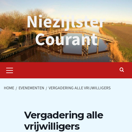
Ga
naar
Niezijlster
de
inhoud
Courant
Primair
menu
HOME
EVENEMENTEN
VERGADERING ALLE VRIJWILLIGERS
Vergadering alle
vrijwilligers