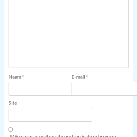
Naam
*
E-mail
*
Site
Mijn naam, e-mail en site opslaan in deze browser