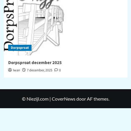
Dorpsproat
Dorpsproat december 2025
Iwan
7 december, 2025
0
© Niezijl.com
|
CoverNews
door AF themes.