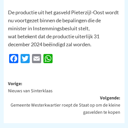
De productie uit het gasveld Pieterzijl-Oost wordt
nu voortgezet binnen de bepalingen die de
minister in Instemmingsbesluit stelt,
wat betekent dat de productie uiterlijk 31
december 2024 beëindigd zal worden.
Facebook
Twitter
Email
WhatsApp
Bericht
Vorige:
Nieuws van Sinterklaas
navigatie
Volgende:
Gemeente Westerkwartier roept de Staat op om de kleine
gasvelden te kopen