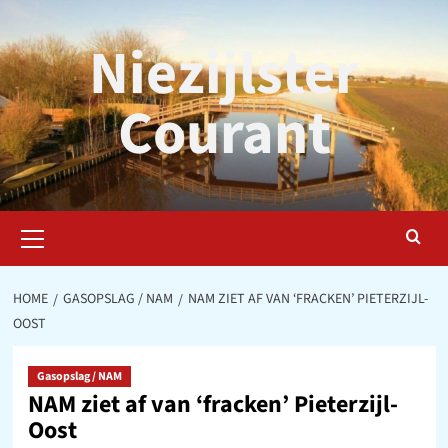
Ga
naar
Niezijlster
de
inhoud
Courant
Primair
menu
HOME
GASOPSLAG / NAM
NAM ZIET AF VAN ‘FRACKEN’ PIETERZIJL-
OOST
Gasopslag / NAM
NAM ziet af van ‘fracken’ Pieterzijl-
Oost