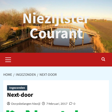
Ga
naar
Niezijlster
de
inhoud
Courant
Primair
menu
HOME
INGEZONDEN
NEXT-DOOR
Ingezonden
Next-door
Dorpsbelangen Niezijl
7 februari, 2017
0