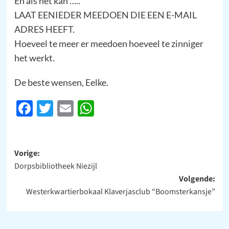
En als het kan …..
LAAT EENIEDER MEEDOEN DIE EEN E-MAIL
ADRES HEEFT.
Hoeveel te meer er meedoen hoeveel te zinniger
het werkt.
De beste wensen, Eelke.
Facebook
Twitter
Email
WhatsApp
Bericht
Vorige:
Dorpsbibliotheek Niezijl
navigatie
Volgende:
Westerkwartierbokaal Klaverjasclub “Boomsterkansje”