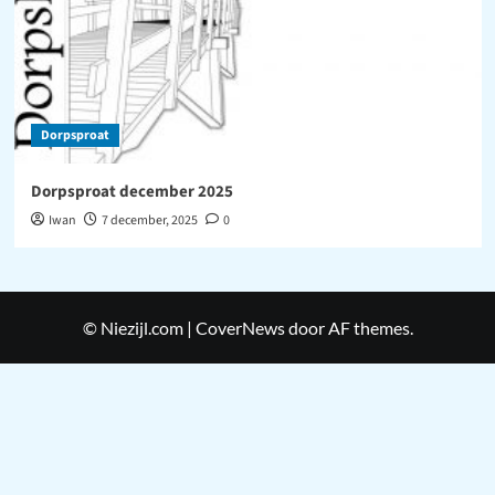
Dorpsproat
Dorpsproat december 2025
Iwan
7 december, 2025
0
© Niezijl.com
|
CoverNews
door AF themes.