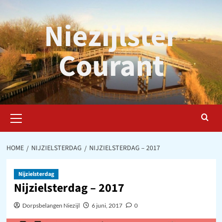
Ga
naar
Niezijlster
de
inhoud
Courant
Primair
menu
HOME
NIJZIELSTERDAG
NIJZIELSTERDAG – 2017
Nijzielsterdag
Nijzielsterdag – 2017
Dorpsbelangen Niezijl
6 juni, 2017
0