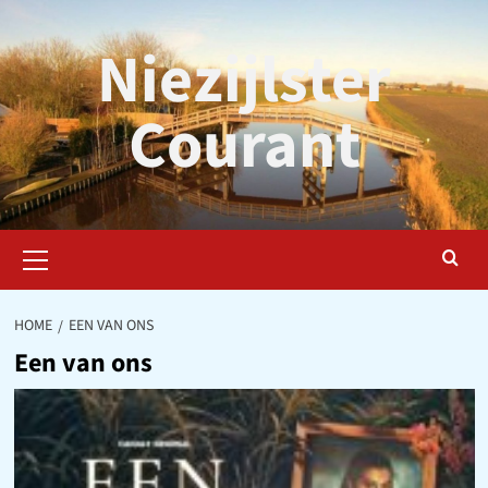
Ga
naar
Niezijlster
de
inhoud
Courant
Primair
menu
HOME
EEN VAN ONS
Een van ons