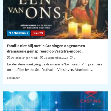
't Schanshuus
Nieuws
Familie niet blij met in Groningen opgenomen
dramaserie geïnspireerd op Vaatstra-moord.
Dorpsbelangen Niezijl
13 september, 2024
0
Eerder deze week ging de dramaserie 'Een van ons' in première
op het Film by the Sea-festival in Vlissingen. Afgelopen...
Lees
Lees meer
meer
over
Familie
niet
blij
met
in