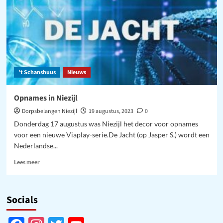
Groningen
opgenomen
dramaserie
geïnspireerd
op
Vaatstra-
moord.
't Schanshuus
Nieuws
Opnames in Niezijl
Dorpsbelangen Niezijl
19 augustus, 2023
0
Donderdag 17 augustus was Niezijl het decor voor opnames
voor een nieuwe Viaplay-serie.De Jacht (op Jasper S.) wordt een
Nederlandse...
Lees
Lees meer
meer
over
Opnames
Socials
in
Niezijl