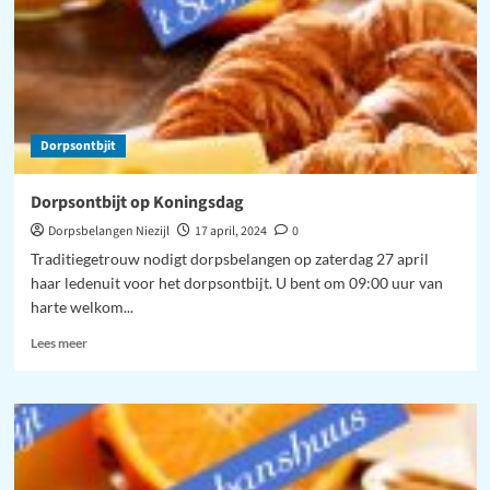
Dorpsontbjit
Dorpsontbijt op Koningsdag
Dorpsbelangen Niezijl
17 april, 2024
0
Traditiegetrouw nodigt dorpsbelangen op zaterdag 27 april
haar ledenuit voor het dorpsontbijt. U bent om 09:00 uur van
harte welkom...
Lees
Lees meer
meer
over
Dorpsontbijt
op
Koningsdag