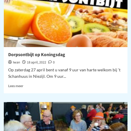
Dorpsontbijt op Koningsdag
Iwan
18 april, 2022
0
Op zaterdag 27 april bent u vanaf 9 uur van harte welkom bij ‘t
Schanhuus in Niezijl. Om 9 uur...
Lees
Lees meer
meer
over
Dorpsontbijt
op
Koningsdag