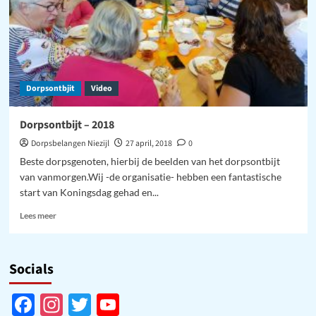
Dorpsontbjit
Video
Dorpsontbijt – 2018
Dorpsbelangen Niezijl
27 april, 2018
0
Beste dorpsgenoten, hierbij de beelden van het dorpsontbijt
van vanmorgen.Wij -de organisatie- hebben een fantastische
start van Koningsdag gehad en...
Lees
Lees meer
meer
over
Dorpsontbijt
Socials
–
2018
Facebook
Instagram
Twitter
YouTube