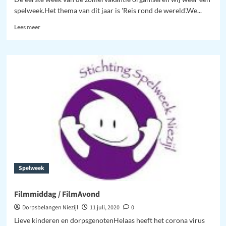
spelweek.Het thema van dit jaar is 'Reis rond de wereld'.We...
Lees
Lees meer
meer
over
Spelweek
2021
–
Reis
rond
de
wereld
Spelweek
Filmmiddag / FilmAvond
Dorpsbelangen Niezijl
11 juli, 2020
0
Lieve kinderen en dorpsgenotenHelaas heeft het corona virus