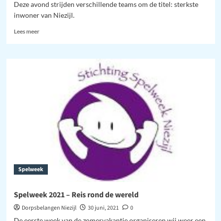
Deze avond strijden verschillende teams om de titel: sterkste
inwoner van Niezijl.
Lees
Lees meer
meer
over
Zeskamp/
sterkste
inwoner
Spelweek
Spelweek 2021 – Reis rond de wereld
Dorpsbelangen Niezijl
30 juni, 2021
0
De eerste week van de zomervakantie organiseren wij weer een