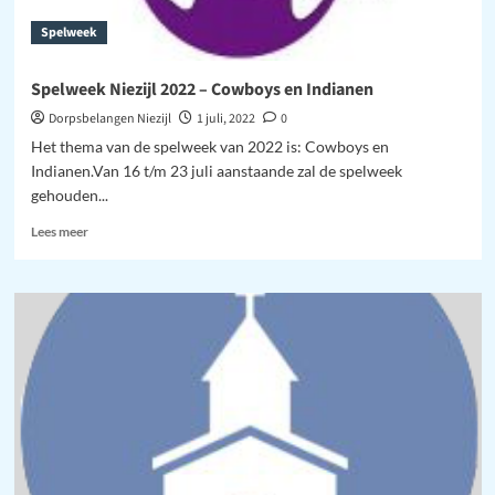
Spelweek
Spelweek Niezijl 2022 – Cowboys en Indianen
Dorpsbelangen Niezijl
1 juli, 2022
0
Het thema van de spelweek van 2022 is: Cowboys en
Indianen.Van 16 t/m 23 juli aanstaande zal de spelweek
gehouden...
Lees
Lees meer
meer
over
Spelweek
Niezijl
2022
–
Cowboys
en
Indianen