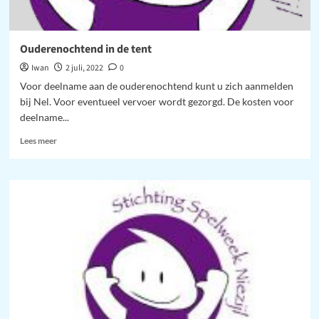
Ouderenochtend in de tent
Iwan
2 juli, 2022
0
Voor deelname aan de ouderenochtend kunt u zich aanmelden
bij Nel. Voor eventueel vervoer wordt gezorgd. De kosten voor
deelname...
Lees
Lees meer
meer
over
Ouderenochtend
in
de
tent