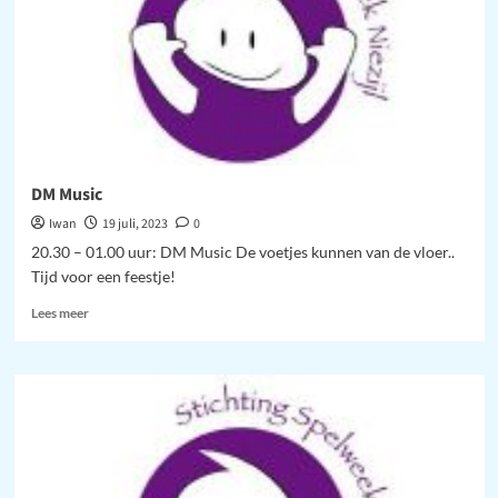
DM Music
Iwan
19 juli, 2023
0
20.30 – 01.00 uur: DM Music De voetjes kunnen van de vloer..
Tijd voor een feestje!
Lees
Lees meer
meer
over
DM
Music