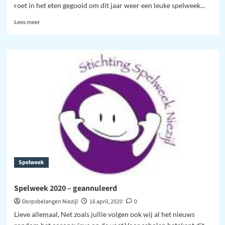
roet in het eten gegooid om dit jaar weer een leuke spelweek...
Lees
Lees meer
meer
over
Filmmiddag
/
FilmAvond
Spelweek
Spelweek 2020 – geannuleerd
Dorpsbelangen Niezijl
16 april, 2020
0
Lieve allemaal, Net zoals jullie volgen ook wij al het nieuws