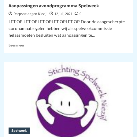
Aanpassingen avondprogramma Spelweek
Dorpsbelangen Niezijl
12 juli, 2021
0
LET OP LET OPLET OPLET OPLET OP Door de aangescherpte
coronamaatregelen hebben wij als spelweekcommissie
helaasmoeten besluiten wat aanpassingen te...
Lees
Lees meer
meer
over
Aanpassingen
avondprogramma
Spelweek
Spelweek